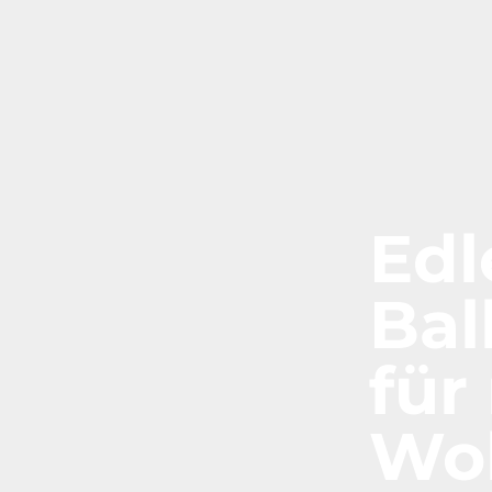
Edl
Bal
für
Wo