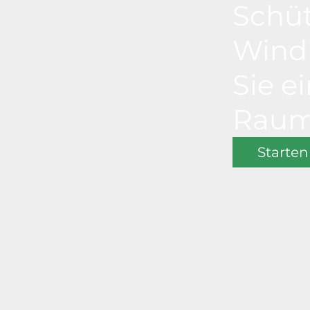
Schüt
Wind 
Sie e
Raum 
Starten