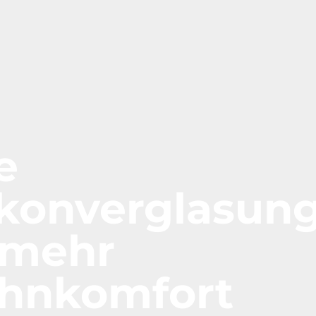
e
konverglasun
 mehr
hnkomfort