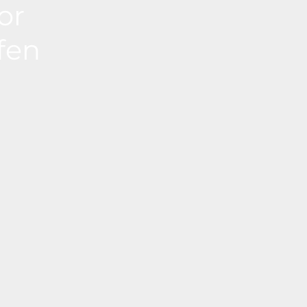
or
fen