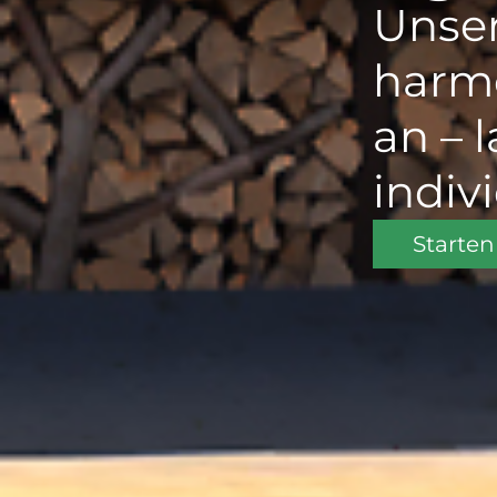
Unser
harmo
an – 
indiv
Starten