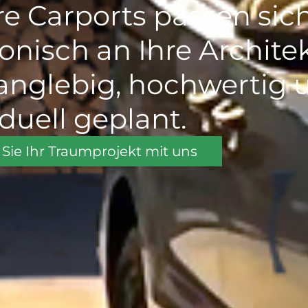
e Carports passen sic
nisch an Ihre Archite
langlebig, hochwertig 
iduell geplant.
 Sie Ihr Traumprojekt mit uns