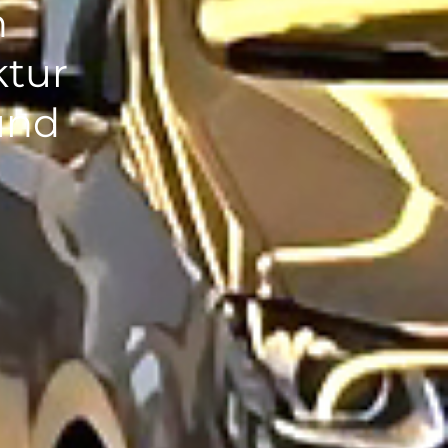
h
ktur
und