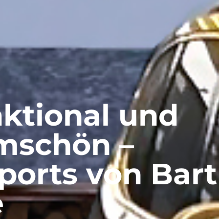
ktional und
mschön –
ports von Bart
e