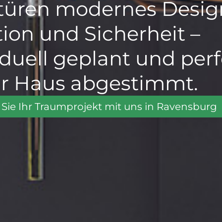
türen modernes Desig
ion und Sicherheit –
iduell geplant und per
hr Haus abgestimmt.
 Sie Ihr Traumprojekt mit uns in Ravensburg