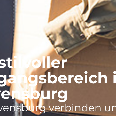
stilvoller
gangsbereich 
vensburg
vensburg verbinden u