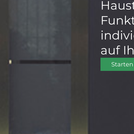
Haus
Funkt
indiv
auf I
Starten