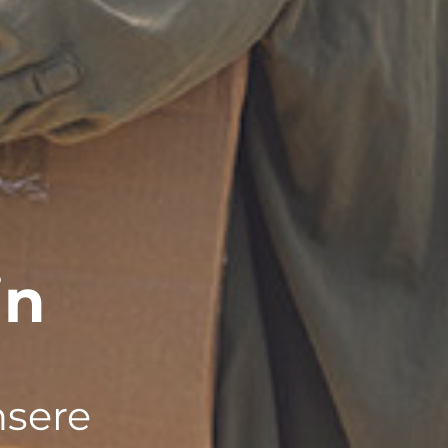
in
nsere