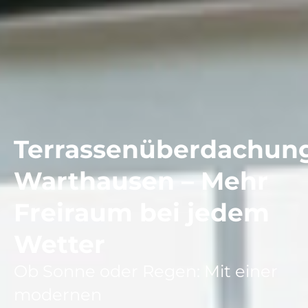
Terrassenüberdachun
Warthausen – Mehr
Freiraum bei jedem
Wetter
Ob Sonne oder Regen: Mit einer
modernen